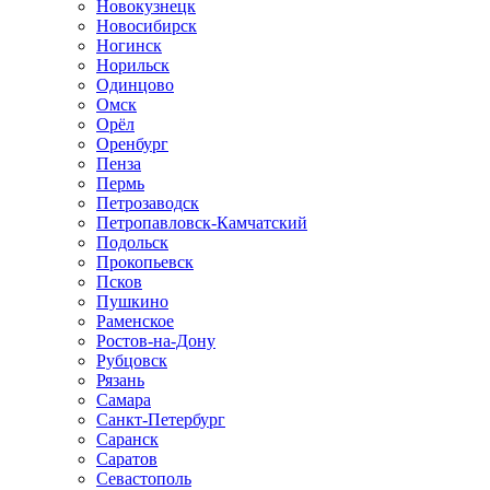
Новокузнецк
Новосибирск
Ногинск
Норильск
Одинцово
Омск
Орёл
Оренбург
Пенза
Пермь
Петрозаводск
Петропавловск-Камчатский
Подольск
Прокопьевск
Псков
Пушкино
Раменское
Ростов-на-Дону
Рубцовск
Рязань
Самара
Санкт-Петербург
Саранск
Саратов
Севастополь