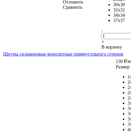
Отложить
30x30
Сравнить
32x32
34x34
37x37
-
+
В корзину
Шнуры силиконовые монолитные прямоугольного сечения
130
₽
/м
Размер 
1
2
2
2
2
3
3
3
3
3
4