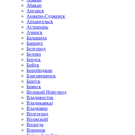
Абакан
Ангарск
Анжеро-Судженск
Архангельск
Астрахань
Ачинск
Балашиха
Барнаул
Белгород
Белово
Бердск
Бийск
Биробиджан
Благовещенск
Братск
Брянск
Великий Новгород
Владивосток
Владикавказ
Владимир
Волгоград
Волжский
Вологда
Воронеж