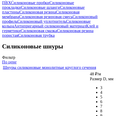
ПВХ
Силиконовые пробки
Силиконовые
прокладки
Силиконовые шланги
Силиконовые
пластины
Силиконовая резина
Силиконовая
мембрана
Силиконовая резиновая смесь
Силиконовый
профиль
Силиконовый уплотнитель
Силиконовые
кольца
Антипригарный силиконовый материал
Клей и
герметики
Силиконовая смазка
Силиконовая резина
пористая
Силиконовая трубка
Силиконовые шнуры
Фильтр
По цене
Шнуры силиконовые монолитные круглого сечения
48
₽
/м
Размер D, мм
3
4
5
6
7
8
9