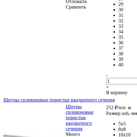
Отложить
29
Сравнить
30
31
32
33
34
35
36
37
38
39
40
-
+
В корзину
Шнуры силиконовые пористые квадратного сечения
Шнуры
252
₽
/пог. м
силиконовые
Размер axb, м
пористые
квадратного
5x5
сечения
8x8
Много
10x10