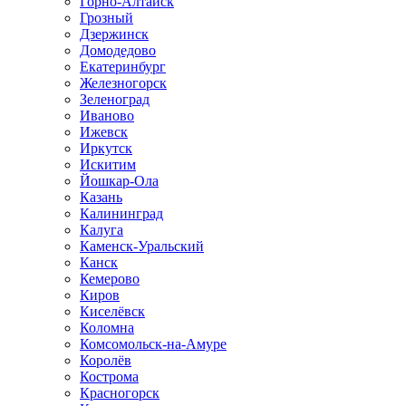
Горно-Алтайск
Грозный
Дзержинск
Домодедово
Екатеринбург
Железногорск
Зеленоград
Иваново
Ижевск
Иркутск
Искитим
Йошкар-Ола
Казань
Калининград
Калуга
Каменск-Уральский
Канск
Кемерово
Киров
Киселёвск
Коломна
Комсомольск-на-Амуре
Королёв
Кострома
Красногорск