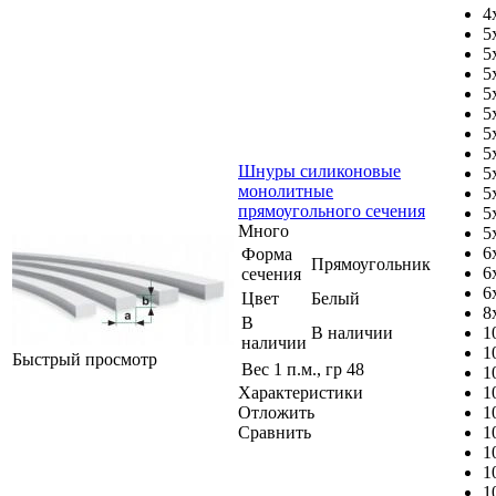
4
5
5
5
5
5
5
5
Шнуры силиконовые
5
монолитные
5
прямоугольного сечения
5
Много
5
6
Форма
Прямоугольник
6
сечения
6
Цвет
Белый
8
В
В наличии
1
наличии
1
Быстрый просмотр
Вес 1 п.м., гр
48
1
Характеристики
1
Отложить
1
Сравнить
1
1
1
1