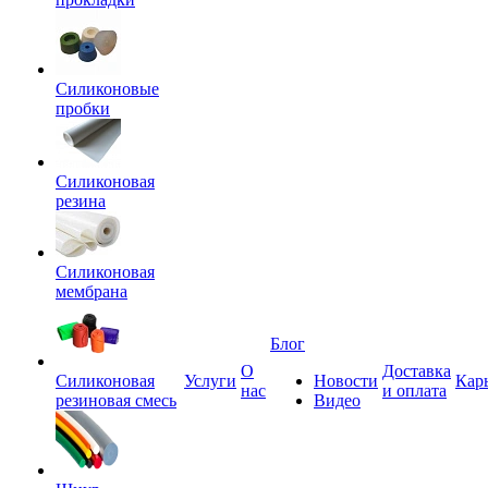
Силиконовые
пробки
Силиконовая
резина
Силиконовая
мембрана
Блог
О
Доставка
Силиконовая
Услуги
Новости
Кар
нас
и оплата
резиновая смесь
Видео