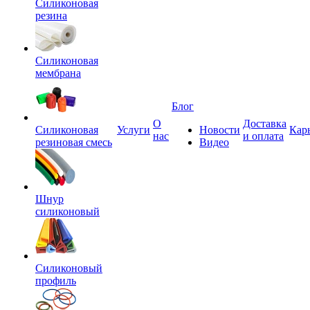
Силиконовая
резина
Силиконовая
мембрана
Блог
О
Доставка
Силиконовая
Услуги
Новости
Кар
нас
и оплата
резиновая смесь
Видео
Шнур
силиконовый
Силиконовый
профиль