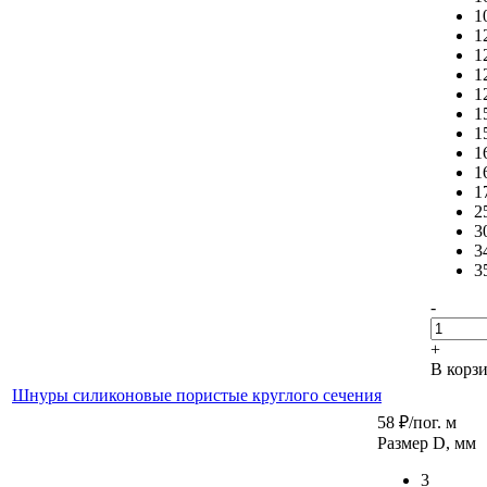
1
1
1
1
1
1
1
1
1
1
2
3
3
3
-
+
В корз
Шнуры силиконовые пористые круглого сечения
58
₽
/пог. м
Размер D, мм
3