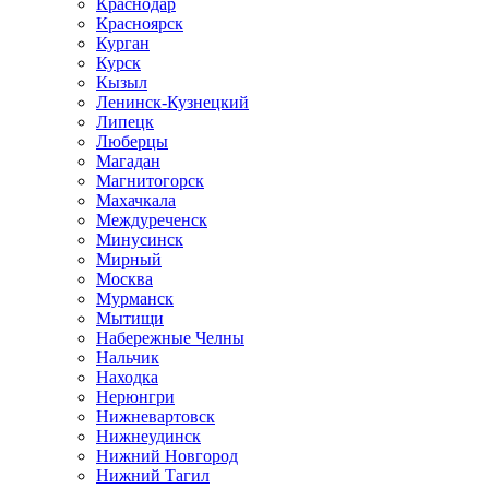
Краснодар
Красноярск
Курган
Курск
Кызыл
Ленинск-Кузнецкий
Липецк
Люберцы
Магадан
Магнитогорск
Махачкала
Междуреченск
Минусинск
Мирный
Москва
Мурманск
Мытищи
Набережные Челны
Нальчик
Находка
Нерюнгри
Нижневартовск
Нижнеудинск
Нижний Новгород
Нижний Тагил