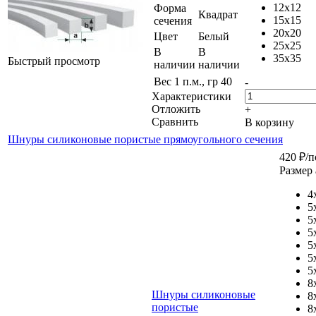
12x12
Форма
Квадрат
15x15
сечения
20x20
Цвет
Белый
25x25
В
В
35x35
Быстрый просмотр
наличии
наличии
Вес 1 п.м., гр
40
-
Характеристики
Отложить
+
Сравнить
В корзину
Шнуры силиконовые пористые прямоугольного сечения
420
₽
/п
Размер 
4
5
5
5
5
5
5
8
Шнуры силиконовые
8
пористые
8