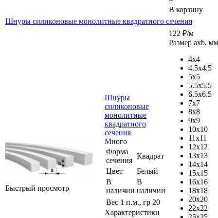
+
В корзину
Шнуры силиконовые монолитные квадратного сечения
122
₽
/м
Размер axb, м
4x4
4.5x4.5
5x5
5.5x5.5
6.5x6.5
Шнуры
7x7
силиконовые
8x8
монолитные
9x9
квадратного
10x10
сечения
11x11
Много
12x12
Форма
13x13
Квадрат
сечения
14x14
Цвет
Белый
15x15
В
В
16x16
Быстрый просмотр
наличии
наличии
18x18
20x20
Вес 1 п.м., гр
20
22x22
Характеристики
25x25