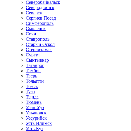
Северобайкальск
Северодвинск
Северск
Сергиев Посад
Симферополь
Смоленск
Сочи
Ставрополь
Старый Оскол
Стерлитамак
Сургут
Сыктывкар
Таганрог
Тамбов
Тверь
Тольятти
Томск
Тула
Тында
Тюмень
Улан-Удэ
Ульяновск
Уссурийск
Усть-Илимск
Усть-Кут